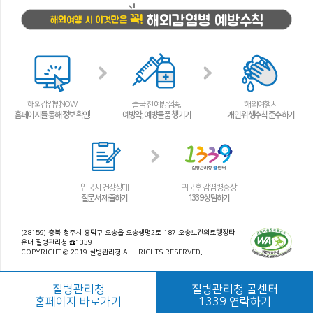
해외감염병 예방수칙
꼭!
해외여행 시 이것만은
해외감염병NOW
출국 전 예방접종,
해외여행 시
홈페이지를 통해 정보 확인!
예방약, 예방물품 챙기기
개인 위생수칙 준수하기
입국 시 건강상태
귀국 후 감염병 증상
질문서 제출하기
1339 상담하기
(28159) 충북 청주시 흥덕구 오송읍 오송생명2로 187 오송보건의료행정타
운내 질병관리청 ☎1339
COPYRIGHT © 2019 질병관리청 ALL RIGHTS RESERVED.
질병관리청
질병관리청 콜센터
홈페이지 바로가기
1339 연락하기