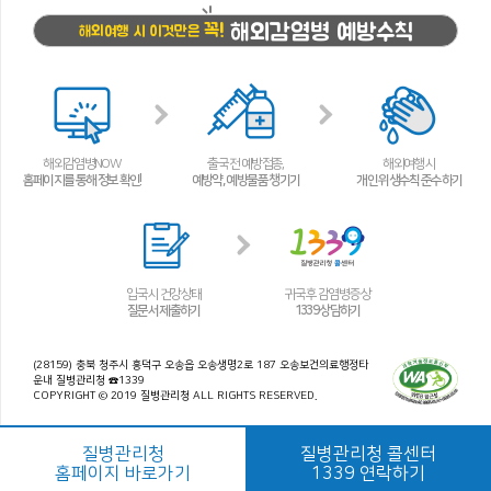
해외감염병 예방수칙
꼭!
해외여행 시 이것만은
해외감염병NOW
출국 전 예방접종,
해외여행 시
홈페이지를 통해 정보 확인!
예방약, 예방물품 챙기기
개인 위생수칙 준수하기
입국 시 건강상태
귀국 후 감염병 증상
질문서 제출하기
1339 상담하기
(28159) 충북 청주시 흥덕구 오송읍 오송생명2로 187 오송보건의료행정타
운내 질병관리청 ☎1339
COPYRIGHT © 2019 질병관리청 ALL RIGHTS RESERVED.
질병관리청
질병관리청 콜센터
홈페이지 바로가기
1339 연락하기