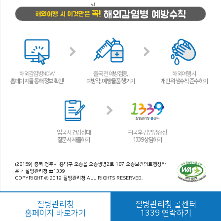
해외감염병 예방수칙
꼭!
해외여행 시 이것만은
해외감염병NOW
출국 전 예방접종,
해외여행 시
홈페이지를 통해 정보 확인!
예방약, 예방물품 챙기기
개인 위생수칙 준수하기
입국 시 건강상태
귀국 후 감염병 증상
질문서 제출하기
1339 상담하기
(28159) 충북 청주시 흥덕구 오송읍 오송생명2로 187 오송보건의료행정타
운내 질병관리청 ☎1339
COPYRIGHT © 2019 질병관리청 ALL RIGHTS RESERVED.
질병관리청
질병관리청 콜센터
홈페이지 바로가기
1339 연락하기