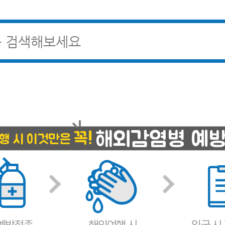
해외감염병 예
꼭!
행 시 이것만은