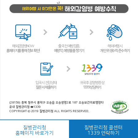
해외감염병 예방수칙
꼭!
해외여행 시 이것만은
해외감염병NOW
출국 전 예방접종,
해외여행 시
홈페이지를 통해 정보 확인!
예방약, 예방물품 챙기기
개인 위생수칙 준수하기
입국 시 건강상태
귀국 후 감염병 증상
질문서 제출하기
1339 상담하기
(28159) 충북 청주시 흥덕구 오송읍 오송생명2로 187 오송보건의료행정타
운내 질병관리청 ☎1339
COPYRIGHT © 2019 질병관리청 ALL RIGHTS RESERVED.
질병관리청
질병관리청 콜센터
홈페이지 바로가기
1339 연락하기