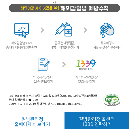
해외감염병 예방수칙
꼭!
해외여행 시 이것만은
해외감염병NOW
출국 전 예방접종,
해외여행 시
홈페이지를 통해 정보 확인!
예방약, 예방물품 챙기기
개인 위생수칙 준수하기
입국 시 건강상태
귀국 후 감염병 증상
질문서 제출하기
1339 상담하기
(28159) 충북 청주시 흥덕구 오송읍 오송생명2로 187 오송보건의료행정타
운내 질병관리청 ☎1339
COPYRIGHT © 2019 질병관리청 ALL RIGHTS RESERVED.
질병관리청
질병관리청 콜센터
홈페이지 바로가기
1339 연락하기