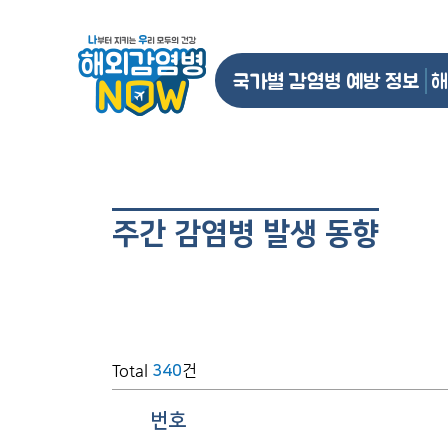
국가별 감염병 예방 정보
해
주간 감염병 발생 동향
Total
건
340
번호