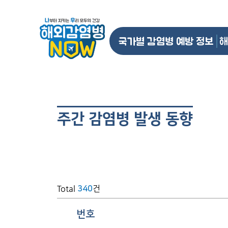
국가별 감염병 예방 정보
해
주간 감염병 발생 동향
Total
건
340
번호