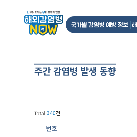
국가별 감염병 예방 정보
해
주간 감염병 발생 동향
Total
건
340
번호