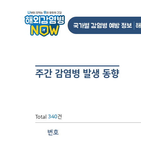
국가별 감염병 예방 정보
해
주간 감염병 발생 동향
Total
건
340
번호