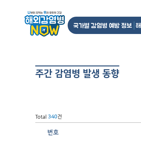
국가별 감염병 예방 정보
해
주간 감염병 발생 동향
Total
건
340
번호