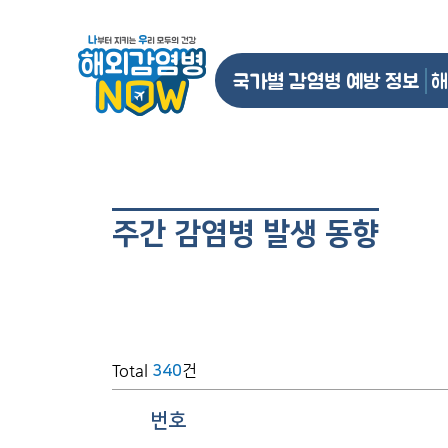
국가별 감염병 예방 정보
해
주간 감염병 발생 동향
Total
건
340
번호