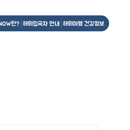
NOW란?
해외입국자 안내
해외여행 건강정보