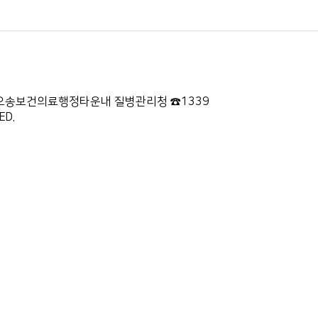
87 오송보건의료행정타운내 질병관리청 ☎1339
ED.