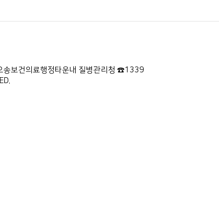
87 오송보건의료행정타운내 질병관리청 ☎1339
ED.