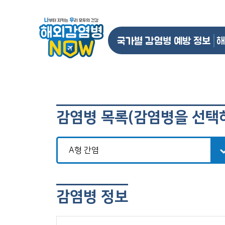
국가별 감염병 예방 정보
해
감염병 목록(감염병을 선택
감염병 정보