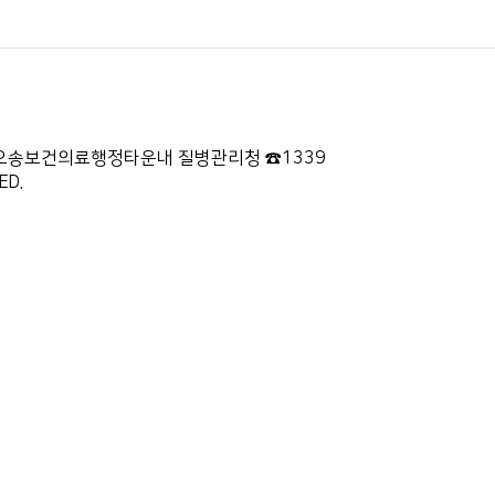
87 오송보건의료행정타운내 질병관리청 ☎1339
ED.