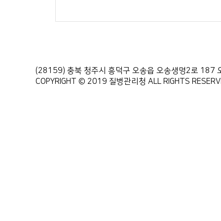
(28159) 충북 청주시 흥덕구 오송읍 오송생명2로 1
COPYRIGHT © 2019 질병관리청 ALL RIGHTS RESERV