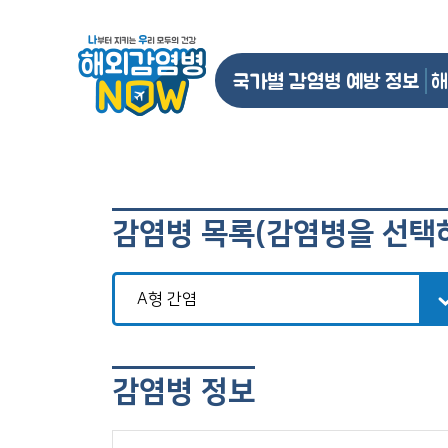
국가별 감염병 예방 정보
해
감염병 목록(감염병을 선택
감염병 정보