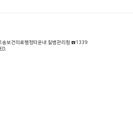
87 오송보건의료행정타운내 질병관리청 ☎1339
ED.