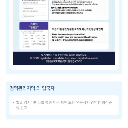
子
쳐
检
검
疫
역
登
관
记
리
指
지
南
역
Q-
및
CODE
중
란?
점
휴
검
대
역
폰
관
등
리
으
Q-
지
로
CODE
역
건
이
을
강
용
지
상
방
정
태
검역관리지역 외 입국자
법
·
를
Q-
해
입
CODE
제
력
발열 감시카메라를 통한 체온 확인 또는 유증상자 감염병 의심증
USER
함
한
상 신고
GUIDE
검
후,
Q-
역
발
CODE
관
급
使
리
받
用
지