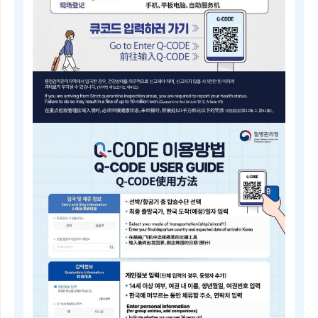
내
근
거
(검
역
법
제
5
조)
질
병
Q-
관
CODE
리
전
청
자
장
검
은
역
검
등
역
록
전
안
문
내
위
Electronic
원
Quarantine
회
Registration
의
Guide
심
Q-
의
CODE
를
电
거