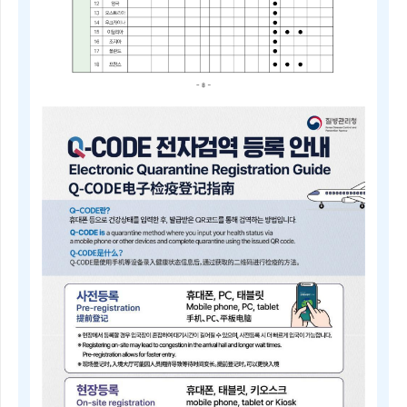
2025
년
4
분
기
중
점
검
역
관
리
지
역
및
검
역
관
리
지
역
안