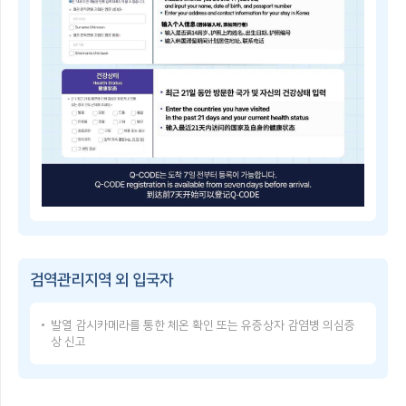
子
쳐
检
검
疫
역
登
관
记
리
指
지
南
역
Q-
및
CODE
중
란?
점
휴
검
대
역
폰
관
등
리
으
Q-
지
로
CODE
역
건
이
을
강
용
지
상
방
정
태
검역관리지역 외 입국자
법
·
를
Q-
해
입
CODE
제
력
발열 감시카메라를 통한 체온 확인 또는 유증상자 감염병 의심증
USER
함
한
상 신고
GUIDE
검
후,
Q-
역
발
CODE
관
급
使
리
받
用
지