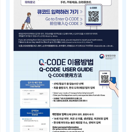
내
근
거
(검
역
법
제
5
조)
질
병
Q-
관
CODE
리
전
청
자
장
검
은
역
검
등
역
록
전
안
문
내
위
Electronic
원
Quarantine
회
Registration
의
Guide
심
Q-
의
CODE
를
电
거