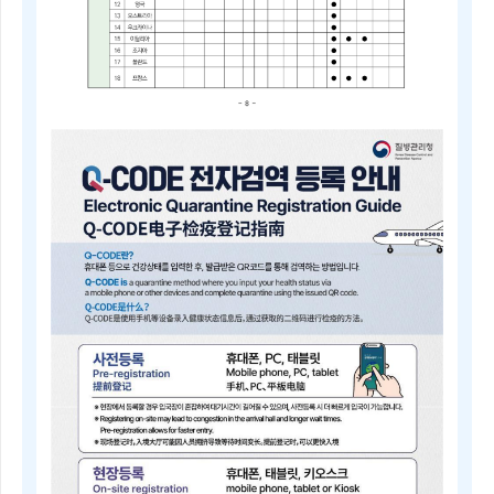
2025
년
4
분
기
중
점
검
역
관
리
지
역
및
검
역
관
리
지
역
안