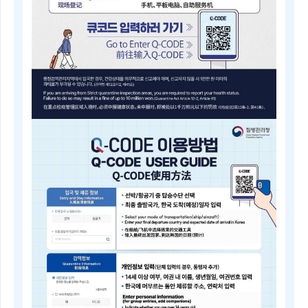
내
근
거
(검
역
법
제
5
조)
질
병
Q-
관
CODE
리
전
청
자
장
검
은
역
검
등
역
록
전
안
문
내
위
Electronic
원
Quarantine
회
Registration
의
Guide
심
Q-
의
CODE
를
电
거