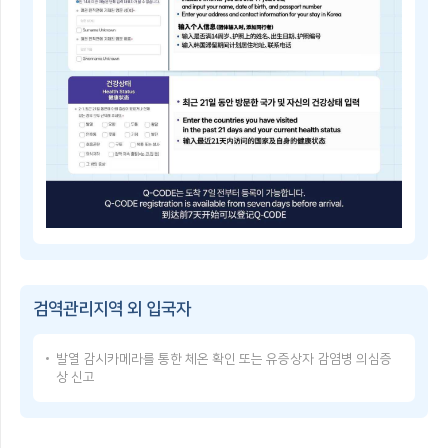
子
쳐
检
검
疫
역
登
관
记
리
指
지
南
역
Q-
및
CODE
중
란?
점
휴
검
대
역
폰
관
등
리
으
Q-
지
로
CODE
역
건
이
을
강
용
지
상
방
정
태
검역관리지역 외 입국자
법
·
를
Q-
해
입
CODE
제
력
발열 감시카메라를 통한 체온 확인 또는 유증상자 감염병 의심증
USER
함
한
상 신고
GUIDE
검
후,
Q-
역
발
CODE
관
급
使
리
받
用
지