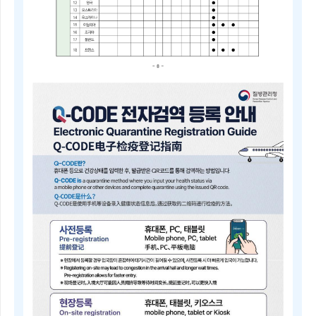
2025
년
4
분
기
중
점
검
역
관
리
지
역
및
검
역
관
리
지
역
안