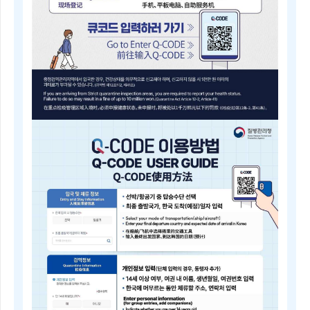
내
근
거
(검
역
법
제
5
조)
질
병
Q-
관
CODE
리
전
청
자
장
검
은
역
검
등
역
록
전
안
문
내
위
Electronic
원
Quarantine
회
Registration
의
Guide
심
Q-
의
CODE
를
电
거