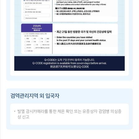
子
쳐
检
검
疫
역
登
관
记
리
指
지
南
역
Q-
및
CODE
중
란?
점
휴
검
대
역
폰
관
등
리
으
Q-
지
로
CODE
역
건
이
을
강
용
지
상
방
정
태
검역관리지역 외 입국자
법
·
를
Q-
해
입
CODE
제
력
발열 감시카메라를 통한 체온 확인 또는 유증상자 감염병 의심증
USER
함
한
상 신고
GUIDE
검
후,
Q-
역
발
CODE
관
급
使
리
받
用
지