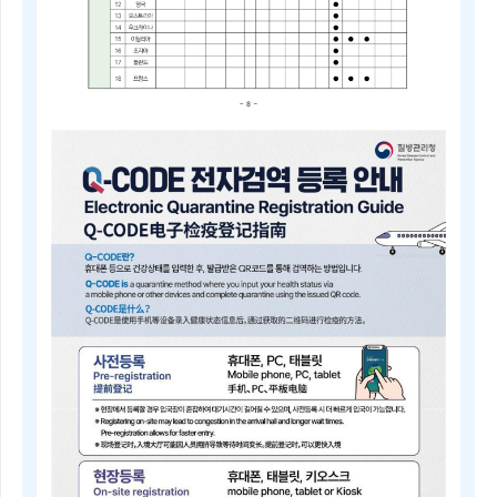
2025
년
4
분
기
중
점
검
역
관
리
지
역
및
검
역
관
리
지
역
안