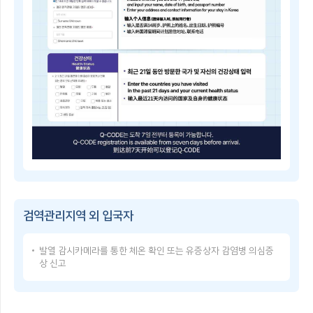
子
쳐
检
검
疫
역
登
관
记
리
指
지
南
역
Q-
및
CODE
중
란?
점
휴
검
대
역
폰
관
등
리
으
Q-
지
로
CODE
역
건
이
을
강
용
지
상
방
정
태
검역관리지역 외 입국자
법
·
를
Q-
해
입
CODE
제
력
발열 감시카메라를 통한 체온 확인 또는 유증상자 감염병 의심증
USER
함
한
상 신고
GUIDE
검
후,
Q-
역
발
CODE
관
급
使
리
받
用
지