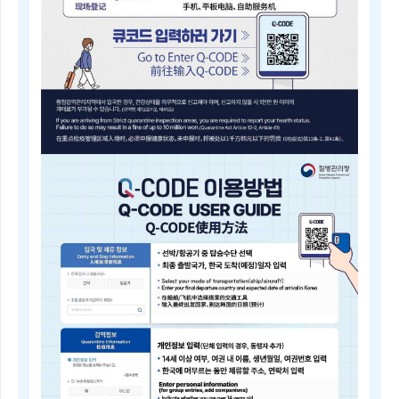
내
근
거
(검
역
법
제
5
조)
질
병
Q-
관
CODE
리
전
청
자
장
검
은
역
검
등
역
록
전
안
문
내
위
Electronic
원
Quarantine
회
Registration
의
Guide
심
Q-
의
CODE
를
电
거