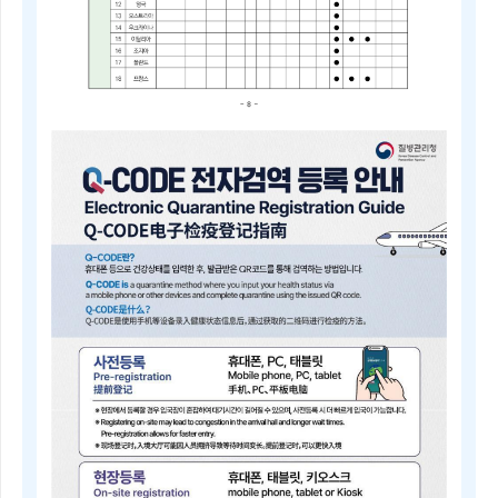
2025
년
4
분
기
중
점
검
역
관
리
지
역
및
검
역
관
리
지
역
안