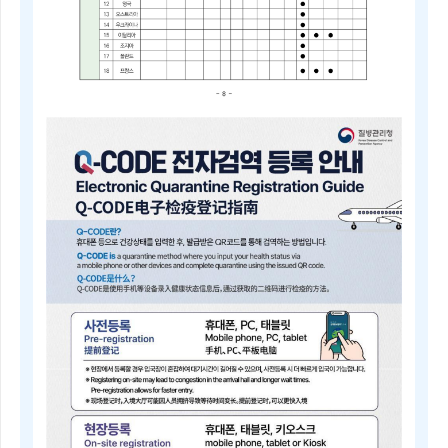
2025
년
4
분
기
중
점
검
역
관
리
지
역
및
검
역
관
리
지
역
안