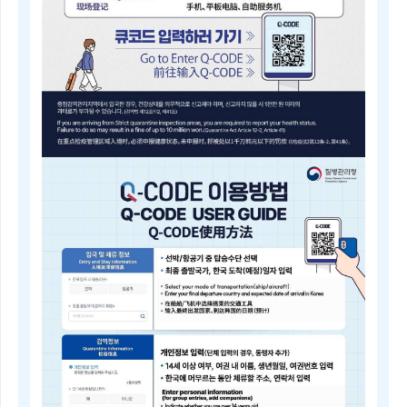
내
근
거
(검
역
법
제
5
조)
질
병
Q-
관
CODE
리
전
청
자
장
검
은
역
검
등
역
록
전
안
문
내
위
Electronic
원
Quarantine
회
Registration
의
Guide
심
Q-
의
CODE
를
电
거