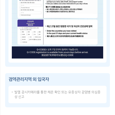
子
쳐
检
검
疫
역
登
관
记
리
指
지
南
역
Q-
및
CODE
중
란?
점
휴
검
대
역
폰
관
등
리
으
Q-
지
로
CODE
역
건
이
을
강
용
지
상
방
정
태
검역관리지역 외 입국자
법
·
를
Q-
해
입
CODE
제
력
발열 감시카메라를 통한 체온 확인 또는 유증상자 감염병 의심증
USER
함
한
상 신고
GUIDE
검
후,
Q-
역
발
CODE
관
급
使
리
받
用
지