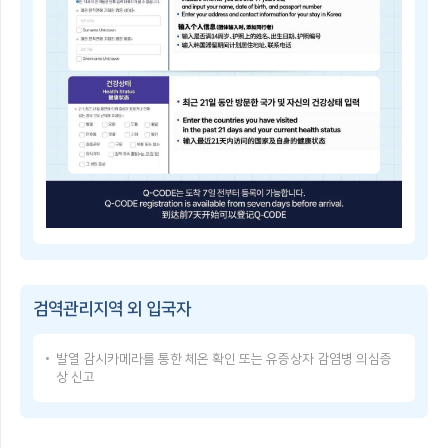
子
쳐
检
검
疫
역
登
관
记
리
指
지
南
역
Q-
및
CODE
중
란?
점
휴
검
대
역
폰
관
등
리
으
Q-
지
로
CODE
역
건
이
을
강
용
지
상
방
정
태
검역관리지역 외 입국자
법
·
를
Q-
해
입
CODE
제
력
발열 감시카메라를 통한 체온 확인 또는 유증상자 감염병 의심증
USER
함
한
상 신고
GUIDE
검
후,
Q-
역
발
CODE
관
급
使
리
받
用
지