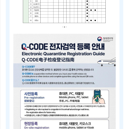
2025
년
4
분
기
중
점
검
역
관
리
지
역
및
검
역
관
리
지
역
안