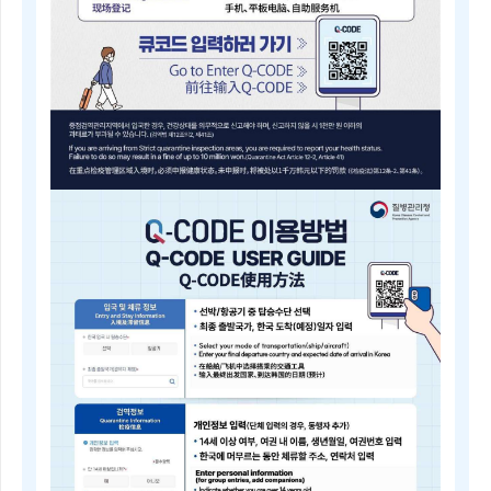
내
근
거
(검
역
법
제
5
조)
질
병
Q-
관
CODE
리
전
청
자
장
검
은
역
검
등
역
록
전
안
문
내
위
Electronic
원
Quarantine
회
Registration
의
Guide
심
Q-
의
CODE
를
电
거