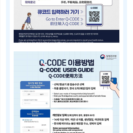
내
근
거
(검
역
법
제
5
조)
질
병
Q-
관
CODE
리
전
청
자
장
검
은
역
검
등
역
록
전
안
문
내
위
Electronic
원
Quarantine
회
Registration
의
Guide
심
Q-
의
CODE
를
电
거