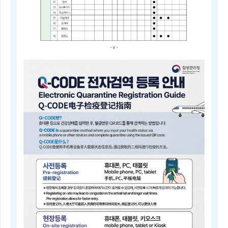
2025
년
4
분
기
중
점
검
역
관
리
지
역
및
검
역
관
리
지
역
안