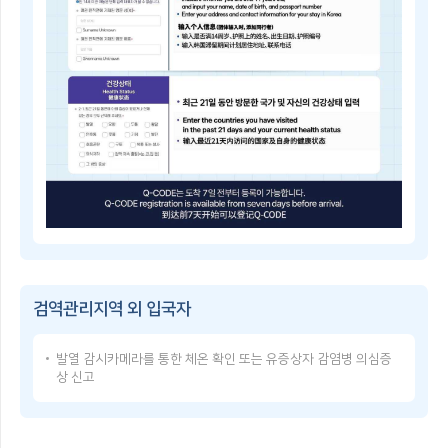
子
쳐
检
검
疫
역
登
관
记
리
指
지
南
역
Q-
및
CODE
중
란?
점
휴
검
대
역
폰
관
등
리
으
Q-
지
로
CODE
역
건
이
을
강
용
지
상
방
정
태
검역관리지역 외 입국자
법
·
를
Q-
해
입
CODE
제
력
발열 감시카메라를 통한 체온 확인 또는 유증상자 감염병 의심증
USER
함
한
상 신고
GUIDE
검
후,
Q-
역
발
CODE
관
급
使
리
받
用
지