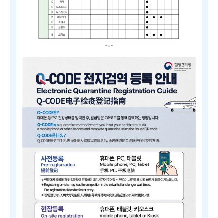
2025
년
4
분
기
중
점
검
역
관
리
지
역
및
검
역
관
리
지
역
안