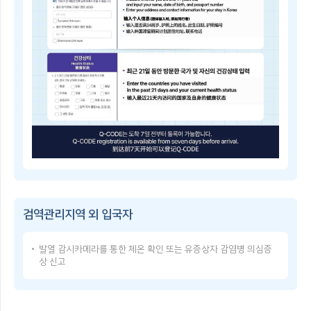
子
쳐
检
검
疫
역
登
관
记
리
指
지
南
역
Q-
및
CODE
중
란?
점
휴
검
대
역
폰
관
등
리
으
Q-
지
로
CODE
역
건
이
을
강
용
지
상
방
정
태
검역관리지역 외 입국자
법
·
를
Q-
해
입
CODE
제
력
발열 감시카메라를 통한 체온 확인 또는 유증상자 감염병 의심증
USER
함
한
상 신고
GUIDE
검
후,
Q-
역
발
CODE
관
급
使
리
받
用
지