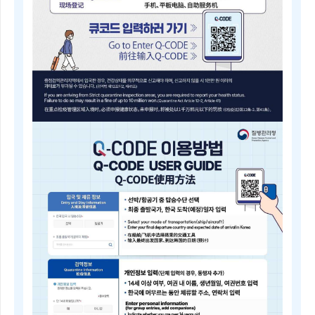
내
근
거
(검
역
법
제
5
조)
질
병
Q-
관
CODE
리
전
청
자
장
검
은
역
검
등
역
록
전
안
문
내
위
Electronic
원
Quarantine
회
Registration
의
Guide
심
Q-
의
CODE
를
电
거