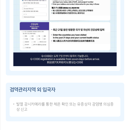
子
쳐
检
검
疫
역
登
관
记
리
指
지
南
역
Q-
및
CODE
중
란?
점
휴
검
대
역
폰
관
등
리
으
Q-
지
로
CODE
역
건
이
을
강
용
지
상
방
정
태
검역관리지역 외 입국자
법
·
를
Q-
해
입
CODE
제
력
발열 감시카메라를 통한 체온 확인 또는 유증상자 감염병 의심증
USER
함
한
상 신고
GUIDE
검
후,
Q-
역
발
CODE
관
급
使
리
받
用
지