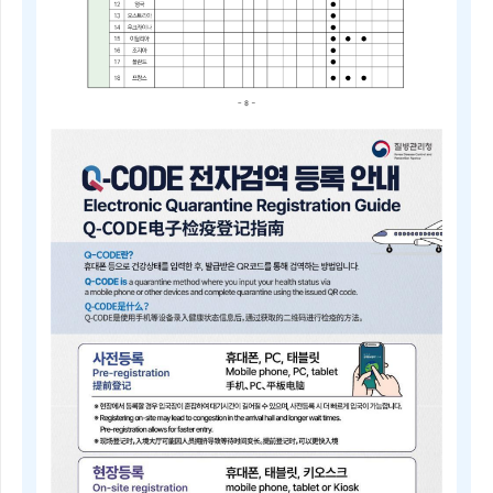
2025
년
4
분
기
중
점
검
역
관
리
지
역
및
검
역
관
리
지
역
안