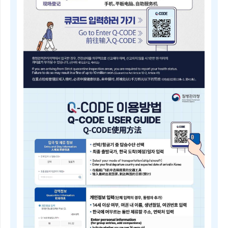
내
근
거
(검
역
법
제
5
조)
질
병
Q-
관
CODE
리
전
청
자
장
검
은
역
검
등
역
록
전
안
문
내
위
Electronic
원
Quarantine
회
Registration
의
Guide
심
Q-
의
CODE
를
电
거