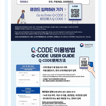
내
근
거
(검
역
법
제
5
조)
질
병
Q-
관
CODE
리
전
청
자
장
검
은
역
검
등
역
록
전
안
문
내
위
Electronic
원
Quarantine
회
Registration
의
Guide
심
Q-
의
CODE
를
电
거