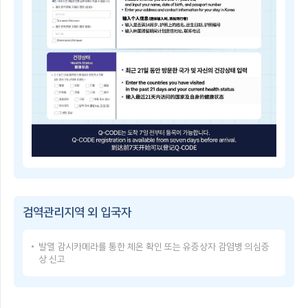
子
쳐
检
검
疫
역
登
관
记
리
指
지
南
역
Q-
및
CODE
중
란?
점
휴
검
대
역
폰
관
등
리
으
Q-
지
로
CODE
역
건
이
을
강
용
지
상
방
정
태
검역관리지역 외 입국자
법
·
를
Q-
해
입
CODE
제
력
발열 감시카메라를 통한 체온 확인 또는 유증상자 감염병 의심증
USER
함
한
상 신고
GUIDE
검
후,
Q-
역
발
CODE
관
급
使
리
받
用
지