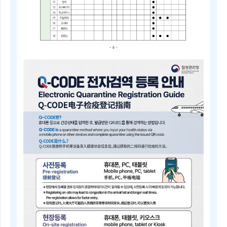
2025
년
4
분
기
중
점
검
역
관
리
지
역
및
검
역
관
리
지
역
안