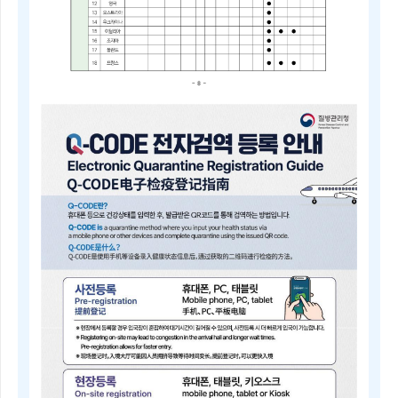
2025
년
4
분
기
중
점
검
역
관
리
지
역
및
검
역
관
리
지
역
안