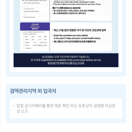
子
쳐
检
검
疫
역
登
관
记
리
指
지
南
역
Q-
및
CODE
중
란?
점
휴
검
대
역
폰
관
등
리
으
Q-
지
로
CODE
역
건
이
을
강
용
지
상
방
정
태
검역관리지역 외 입국자
법
·
를
Q-
해
입
CODE
제
력
발열 감시카메라를 통한 체온 확인 또는 유증상자 감염병 의심증
USER
함
한
상 신고
GUIDE
검
후,
Q-
역
발
CODE
관
급
使
리
받
用
지