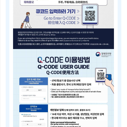
내
근
거
(검
역
법
제
5
조)
질
병
Q-
관
CODE
리
전
청
자
장
검
은
역
검
등
역
록
전
안
문
내
위
Electronic
원
Quarantine
회
Registration
의
Guide
심
Q-
의
CODE
를
电
거