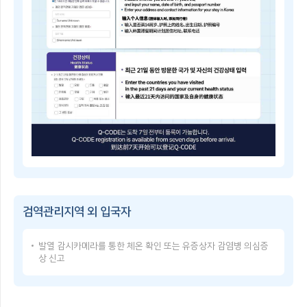
子
쳐
检
검
疫
역
登
관
记
리
指
지
南
역
Q-
및
CODE
중
란?
점
휴
검
대
역
폰
관
등
리
으
Q-
지
로
CODE
역
건
이
을
강
용
지
상
방
정
태
검역관리지역 외 입국자
법
·
를
Q-
해
입
CODE
제
력
발열 감시카메라를 통한 체온 확인 또는 유증상자 감염병 의심증
USER
함
한
상 신고
GUIDE
검
후,
Q-
역
발
CODE
관
급
使
리
받
用
지