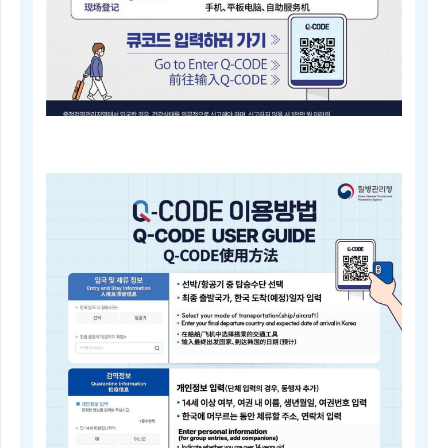
내
근
거
(검
역
법
제
5
조)
질
병
Q-
관
CODE
리
전
청
자
장
검
은
역
검
등
역
록
전
안
문
내
위
Electronic
원
Quarantine
회
Registration
의
Guide
심
Q-
의
CODE
를
电
거