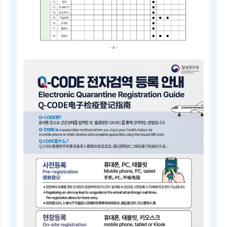
2025
년
4
분
기
중
점
검
역
관
리
지
역
및
검
역
관
리
지
역
안